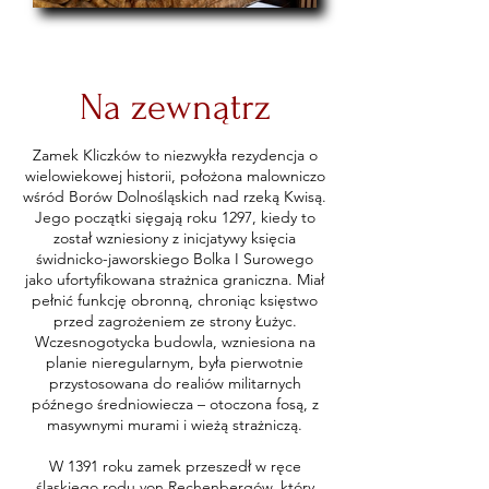
Na zewnątrz
Zamek Kliczków to niezwykła rezydencja o
wielowiekowej historii, położona malowniczo
wśród Borów Dolnośląskich nad rzeką Kwisą.
Jego początki sięgają roku 1297, kiedy to
został wzniesiony z inicjatywy księcia
świdnicko-jaworskiego Bolka I Surowego
jako ufortyfikowana strażnica graniczna. Miał
pełnić funkcję obronną, chroniąc księstwo
przed zagrożeniem ze strony Łużyc.
Wczesnogotycka budowla, wzniesiona na
planie nieregularnym, była pierwotnie
przystosowana do realiów militarnych
późnego średniowiecza – otoczona fosą, z
masywnymi murami i wieżą strażniczą.
W 1391 roku zamek przeszedł w ręce
śląskiego rodu von Rechenbergów, który