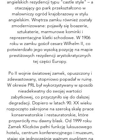
angielskich rezydencji typu "castle style" – a
otaczający go park przekształcono w
malowniczy ogród krajobrazowy w stylu
angielskim. Wnętrza zamku również zostały
zmodernizowane: pojawiły się boazerie,
sztukaterie, marmurowe kominki i
reprezentacyjne klatki schodowe. W 1906
roku w zamku gościł cesarz Wilhelm II, co
potwierdzało jego wysoką pozycję na mapie
prestiżowych rezydencji arystokratycznych
tej części Europy.
Po II wojnie światowej zamek, opuszczony i
zdewastowany, stopniowo popadał w ruinę.
W okresie PRL był wykorzystywany w sposób
nieadekwatny do swojej wartości
zabytkowej, co przyczyniło się do dalszej
degradacji. Dopiero w latach 90. XX wieku
rozpoczęto zakrojone na szeroką skalę prace
konserwatorskie i restauratorskie, które
przywróciły mu dawny blask. Od 1999 roku
Zamek Kliczków pełni funkcję luksusowego
hotelu, centrum konferencyjnego i muzeum,
stając się jednocześnie ważnym punktem na