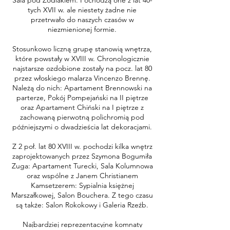
Sala pod Zodiakiem. Pochodzą one z lat 40-
tych XVII w. ale niestety żadne nie
przetrwało do naszych czasów w
niezmienionej formie.
Stosunkowo liczną grupę stanowią wnętrza,
które powstały w XVIII w. Chronologicznie
najstarsze ozdobione zostały na pocz. lat 80
przez włoskiego malarza Vincenzo Brennę.
Należą do nich: Apartament Brennowski na
parterze, Pokój Pompejański na II piętrze
oraz Apartament Chiński na I piętrze z
zachowaną pierwotną polichromią pod
późniejszymi o dwadzieścia lat dekoracjami.
Z 2 poł. lat 80 XVIII w. pochodzi kilka wnętrz
zaprojektowanych przez Szymona Bogumiła
Zuga: Apartament Turecki, Sala Kolumnowa
oraz wspólne z Janem Christianem
Kamsetzerem: Sypialnia księżnej
Marszałkowej, Salon Bouchera. Z tego czasu
są także: Salon Rokokowy i Galeria Rzeźb.
Najbardziej reprezentacyjne komnaty