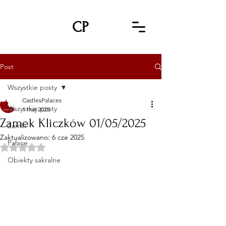
CP
Post
Wszystkie posty
CastlesPalaces
Wszystkie posty
1 maj 2025
Zamek Kliczków 01/05/2025
Zamki
Zaktualizowano:
6 cze 2025
Pałace
Oceniono na NaN z 5 gwiazdek.
Obiekty sakralne