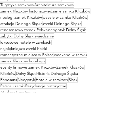
Turystyka zamkowa
Architektura zamkowa
zamek Kliczków historia
zwiedzanie zamku Kliczków
noclegi zamek Kliczków
wesele w zamku Kliczków
atrakcje Dolnego Śląska
zamki Dolnego Śląska
renesansowy zamek Polska
neogotyk Dolny Śląsk
zabytki Dolny Śląsk zwiedzanie
luksusowe hotele w zamkach
najpiękniejsze zamki Polski
romantyczne miejsca w Polsce
weekend w zamku
zamek Kliczków hotel spa
eventy firmowe zamek Kliczków
Zamek Kliczków
Kliczków
Dolny Śląsk
Historia Dolnego Śląska
Renesans
Neogotyk
Hotele w zamkach
Śląsk
Pałace i zamki
Rezydencje historyczne
Atrakcje turystyczne
Zamki