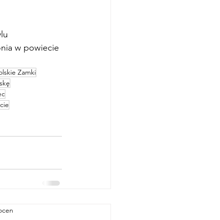
lu 
nia w powiecie 
olskie Zamki
lskę
ec
cie
ek.
 ocen