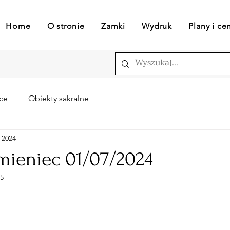
Home
O stronie
Zamki
Wydruk
Plany i ce
ce
Obiekty sakralne
p 2024
ieniec 01/07/2024
25
 5 gwiazdek.