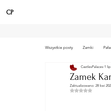
CP
Wszystkie posty
Zamki
Pała
CastlesPalaces
1 li
Zamek Kam
Zaktualizowano:
28 kwi 20
Oceniono na NaN z