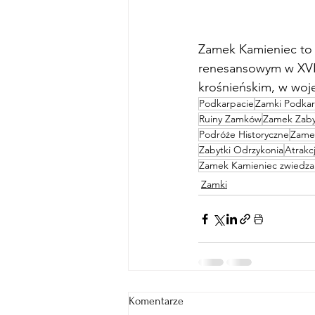
Zamek Kamieniec to r
renesansowym w XVI 
krośnieńskim, w woj
Podkarpacie
Zamki Podkar
Ruiny Zamków
Zamek Zab
Podróże Historyczne
Zamek
Zabytki Odrzykonia
Atrakc
Zamek Kamieniec zwiedza
Zamki
Komentarze