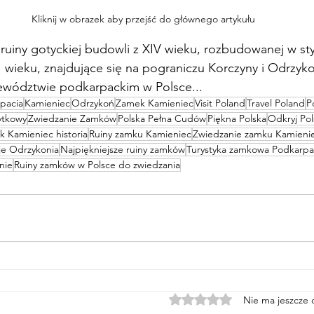
Kliknij w obrazek aby przejść do głównego artykułu
uiny gotyckiej budowli z XIV wieku, rozbudowanej w sty
wieku, znajdujące się na pograniczu Korczyny i Odrzyko
ewództwie podkarpackim w Polsce...
pacia
Kamieniec
Odrzykoń
Zamek Kamieniec
Visit Poland
Travel Poland
P
ytkowy
Zwiedzanie Zamków
Polska Pełna Cudów
Piękna Polska
Odkryj Po
 Kamieniec historia
Ruiny zamku Kamieniec
Zwiedzanie zamku Kamieni
je Odrzykonia
Najpiękniejsze ruiny zamków
Turystyka zamkowa Podkarpa
nie
Ruiny zamków w Polsce do zwiedzania
Oceniono na 0 z 5 gwiazd
Nie ma jeszcze