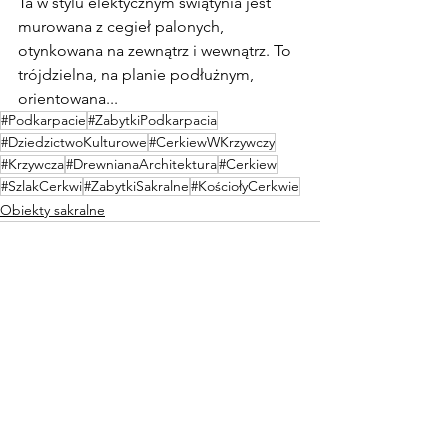
Ta w stylu elektycznym świątynia jest 
murowana z cegieł palonych, 
otynkowana na zewnątrz i wewnątrz. To 
trójdzielna, na planie podłużnym, 
orientowana...
#Podkarpacie
#ZabytkiPodkarpacia
#DziedzictwoKulturowe
#CerkiewWKrzywczy
#Krzywcza
#DrewnianaArchitektura
#Cerkiew
#SzlakCerkwi
#ZabytkiSakralne
#KościołyCerkwie
Obiekty sakralne
0.0 / 5 (0)
Komentarze