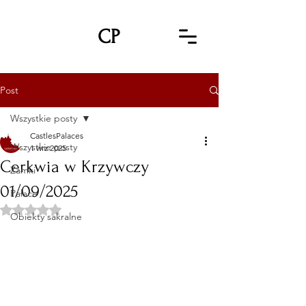
CP
Post
Wszystkie posty
CastlesPalaces
Wszystkie posty
1 wrz 2025
Cerkwia w Krzywczy
Zamki
01/09/2025
Pałace
Oceniono na NaN z 5 gwiazdek.
Obiekty sakralne