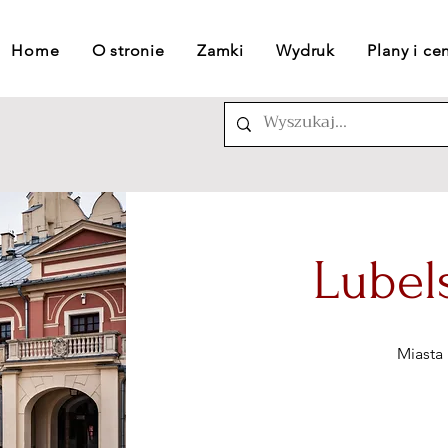
Home
O stronie
Zamki
Wydruk
Plany i ce
Lubel
Miasta