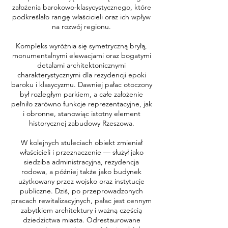
założenia barokowo-klasycystycznego, które
podkreślało rangę właścicieli oraz ich wpływ
na rozwój regionu.
Kompleks wyróżnia się symetryczną bryłą,
monumentalnymi elewacjami oraz bogatymi
detalami architektonicznymi
charakterystycznymi dla rezydencji epoki
baroku i klasycyzmu. Dawniej pałac otoczony
był rozległym parkiem, a całe założenie
pełniło zarówno funkcje reprezentacyjne, jak
i obronne, stanowiąc istotny element
historycznej zabudowy Rzeszowa.
W kolejnych stuleciach obiekt zmieniał
właścicieli i przeznaczenie — służył jako
siedziba administracyjna, rezydencja
rodowa, a później także jako budynek
użytkowany przez wojsko oraz instytucje
publiczne. Dziś, po przeprowadzonych
pracach rewitalizacyjnych, pałac jest cennym
zabytkiem architektury i ważną częścią
dziedzictwa miasta. Odrestaurowane