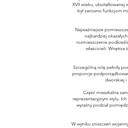
XVII wieku, ukształtowanej
był zarówno funkcjom mi
Najważniejsze pomieszczen
najbardziej okazałych
rozmieszczenie podkreślał
właścicieli. Wnętrza
Szczególną rolę pełniły pom
proporcje podporządkowane
dworskiej 
Część mieszkalna zamk
reprezentacyjnym stylu. I
wyraźny podział pomiędzy
W wyniku zniszczeń wojenny