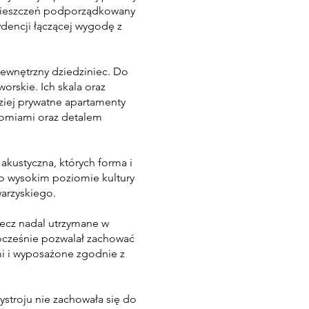
pomieszczeń podporządkowany
dencji łączącej wygodę z
wewnętrzny dziedziniec. Do
orskie. Ich skala oraz
dziej prywatne apartamenty
hromiami oraz detalem
 akustyczna, których forma i
o wysokim poziomie kultury
arzyskiego.
lecz nadal utrzymane w
ocześnie pozwalał zachować
mi i wyposażone zgodnie z
stroju nie zachowała się do