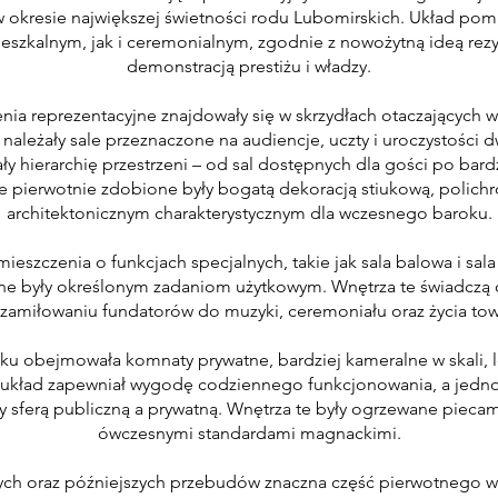
 w okresie największej świetności rodu Lubomirskich. Układ 
eszkalnym, jak i ceremonialnym, zgodnie z nowożytną ideą rezy
demonstracją prestiżu i władzy.
ia reprezentacyjne znajdowały się w skrzydłach otaczających 
 należały sale przeznaczone na audiencje, uczty i uroczystości dw
y hierarchię przestrzeni – od sal dostępnych dla gości po bar
 te pierwotnie zdobione były bogatą dekoracją stiukową, polic
architektonicznym charakterystycznym dla wczesnego baroku.
ieszczenia o funkcjach specjalnych, takie jak sala balowa i sala
 były określonym zadaniom użytkowym. Wnętrza te świadczą 
i zamiłowaniu fundatorów do muzyki, ceremoniału oraz życia tow
u obejmowała komnaty prywatne, bardziej kameralne w skali, 
ch układ zapewniał wygodę codziennego funkcjonowania, a jedn
 sferą publiczną a prywatną. Wnętrza te były ogrzewane pieca
ówczesnymi standardami magnackimi.
ch oraz późniejszych przebudów znaczna część pierwotnego wy