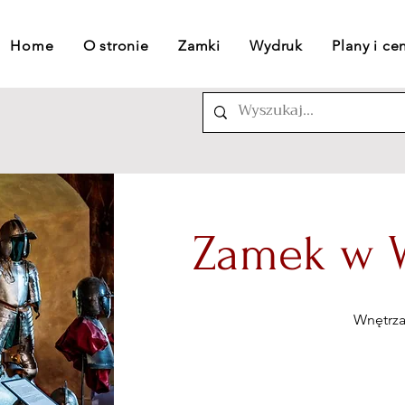
Home
O stronie
Zamki
Wydruk
Plany i ce
Zamek w W
Wnętrz